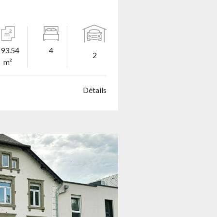
193.54
4
2
m²
Détails