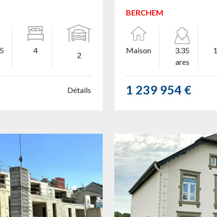
BERCHEM
55
4
Maison
3.35
2
ares
1 239 954 €
Détails