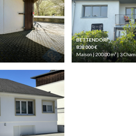
BETTENDORF
838 000 €
Maison | 200.00
m²
| 3
Cham