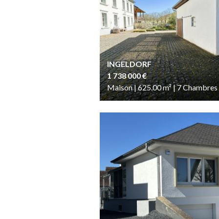
INGELDORF
1 738 000 €
Maison | 625.00
m²
| 7
Chambres