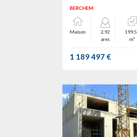
BERCHEM
Maison
2.92
199.
ares
m²
1 189 497 €