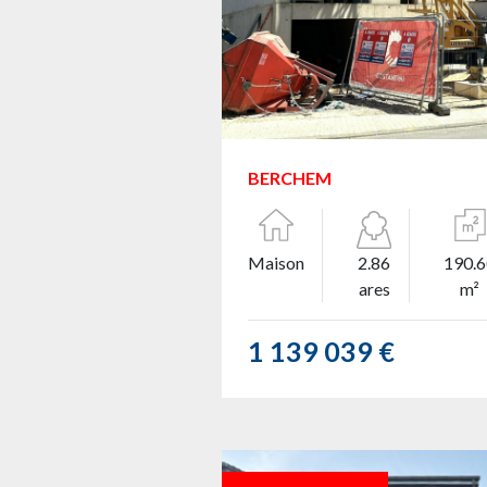
BERCHEM
Maison
2.86
190.
ares
m²
1 139 039 €