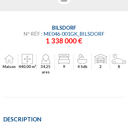
BILSDORF
N° RÉF
: ME046-001GK_BILSDORF
1 338 000 €
Maison
440.00 m²
34.25
9
4 Sdb
2
8
ares
DESCRIPTION