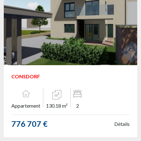
CONSDORF
Appartement
130.18 m²
2
776 707 €
Détails