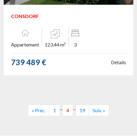
CONSDORF
Appartement
123.44 m²
3
739 489 €
Détails
...
...
« Prec.
1
4
19
Suiv. »