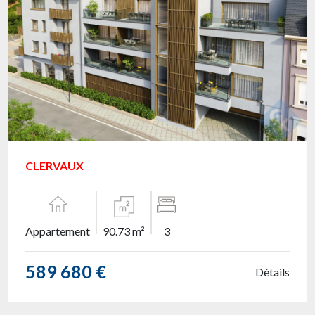
CLERVAUX
Appartement
90.73 m²
3
589 680 €
Détails