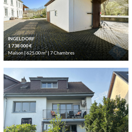
INGELDORF
1 738 000 €
Maison | 625.00
m²
| 7
Chambres