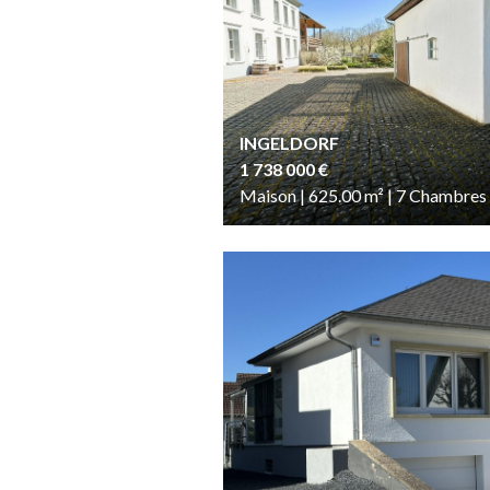
INGELDORF
1 738 000 €
Maison | 625.00
m²
| 7
Chambres