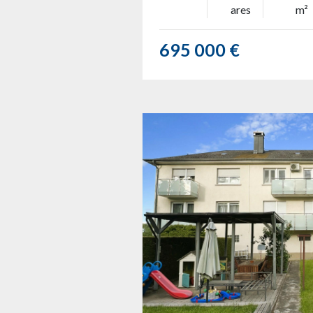
ares
m²
695 000 €