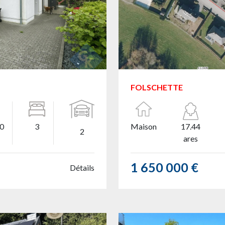
FOLSCHETTE
00
3
Maison
17.44
2
ares
1 650 000 €
Détails