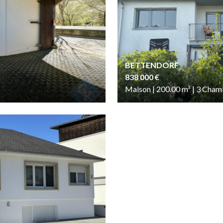
BETTENDORF
838 000 €
Maison | 200.00
m²
| 3
Cham