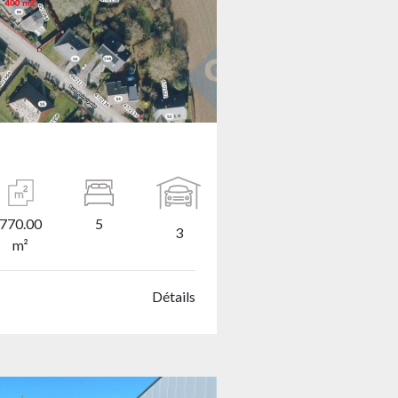
770.00
5
3
m²
Détails