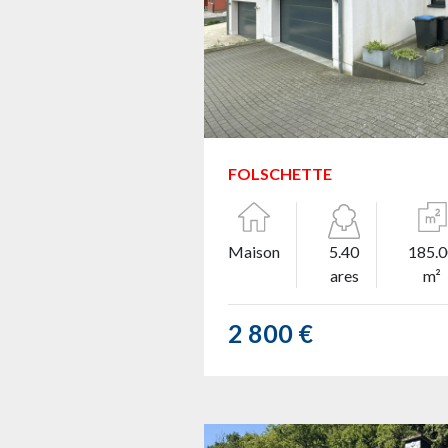
FOLSCHETTE
Maison
5.40
185.
ares
m²
2 800 €