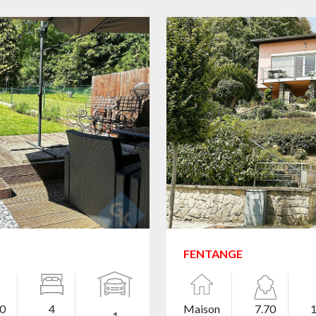
FENTANGE
00
4
Maison
7.70
1