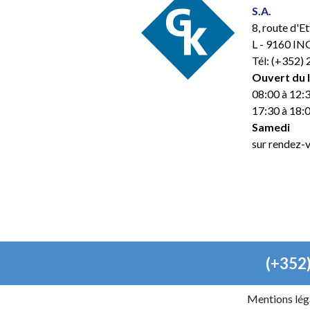
S.A.
8, route d'E
L - 9160 I
Tél: (+352)
Ouvert du 
08:00 à 12:3
17:30 à 18:
Samedi
sur rendez-
(+352
Mentions lég