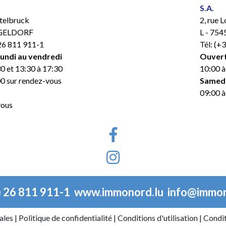
S.A.
ttelbruck
2, rue L
NGELDORF
L - 75
 26 811 911-1
Tél: (+
lundi au vendredi
Ouvert
0 et 13:30 à 17:30
10:00 à
00 sur rendez-vous
Samed
09:00 à
vous
) 26 811 911-1
www.immonord.lu
info@immon
ales
|
Politique de confidentialité
|
Conditions d'utilisation
|
Condit