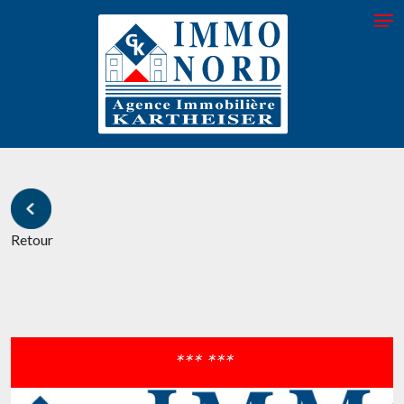
Retour
*** ***