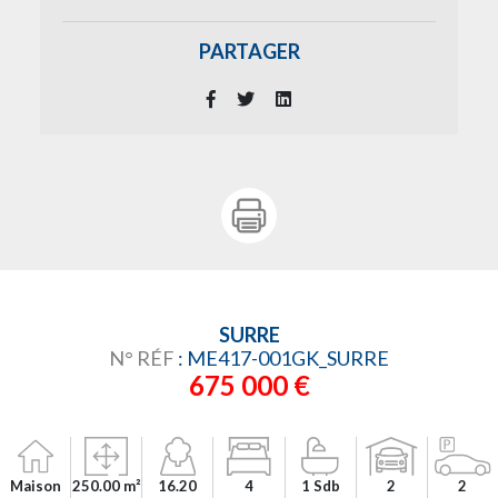
PARTAGER
SURRE
N° RÉF
: ME417-001GK_SURRE
675 000 €
Maison
250.00 m²
16.20
4
1 Sdb
2
2