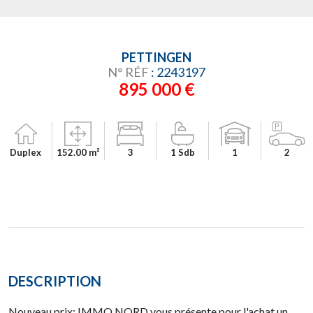
PETTINGEN
N° RÉF
: 2243197
895 000 €
Duplex
152.00 m²
3
1 Sdb
1
2
DESCRIPTION
Nouveau prix: IMMO NORD vous présente pour l'achat un