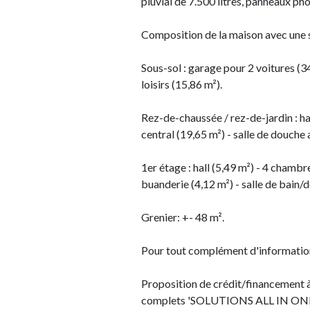
pluvial de 7.500 litres, panneaux ph
Composition de la maison avec une s
Sous-sol : garage pour 2 voitures (34
loisirs (15,86 m²).
Rez-de-chaussée / rez-de-jardin : hal
central (19,65 m²) - salle de douche
1er étage : hall (5,49 m²) - 4 chamb
buanderie (4,12 m²) - salle de bain
Grenier: +- 48 m².
Pour tout complément d'information 
Proposition de crédit/financement à
complets 'SOLUTIONS ALL IN ONE'. 