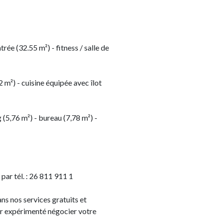
rée (32.55 m²) - fitness / salle de
2 m²) - cuisine équipée avec îlot
 (5,76 m²) - bureau (7,78 m²) -
ar tél. : 26 811 911 1
s nos services gratuits et
r expérimenté négocier votre