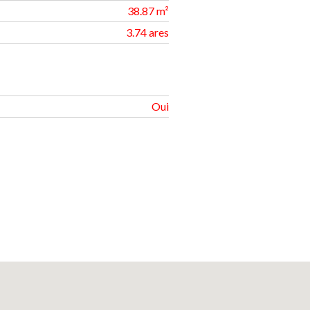
38.87 m²
3.74 ares
Oui