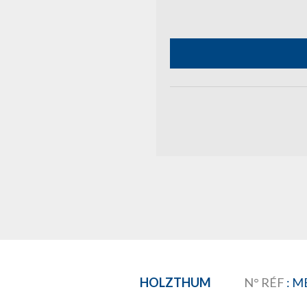
HOLZTHUM
N° RÉF
: M