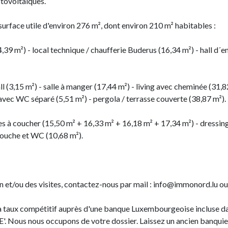
otovoltaïques.
urface utile d'environ 276 m², dont environ 210 m² habitables :
,39 m²) - local technique / chaufferie Buderus (16,34 m²) - hall d´ent
l (3,15 m²) - salle à manger (17,44 m²) - living avec cheminée (31,8
 avec WC séparé (5,51 m²) - pergola / terrasse couverte (38,87 m²).
res à coucher (15,50 m² + 16,33 m² + 16,18 m² + 17,34 m²) - dressing
/douche et WC (10,68 m²).
et/ou des visites, contactez-nous par mail : info@immonord.lu ou p
 taux compétitif auprès d'une banque Luxembourgeoise incluse dan
Nous nous occupons de votre dossier. Laissez un ancien banquie