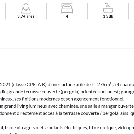
3.74 ares
4
1 Sdb
021 (classe CPE: A B) d'une surface utile de +- 276 m², à 4 chambr
rdin; grande terrasse couverte (pergola) orientée sud-ouest; garage
mineux, ses finitions modernes et son agencement fonctionnel.
n grand living lumineux avec cheminée, une salle à manger ouverte,
onnent directement accès à la terrasse couverte / pergola, ainsi q
l, triple vitrage, volets roulants électriques, fibre optique, vidéo