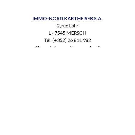
IMMO-NORD KARTHEISER S.A.
2, rue Lohr
L - 7545 MERSCH
Tél: (+352) 26 811 982
Ouvert du mardi au vendredi
10:00 à 12:30 et 13:30 à 18:00
Samedi
09:00 à 16:00
(+352) 26 811 911-1
www.immonord.lu