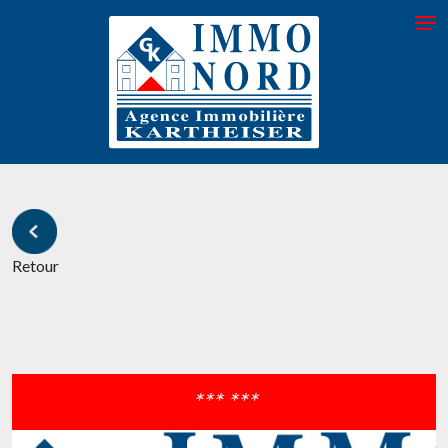
Retour
*** ***