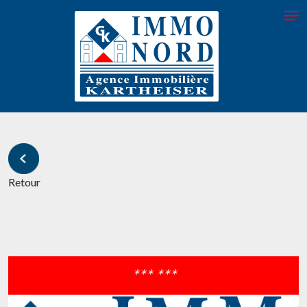
Retour
*** ***