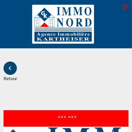
Retour
*** ***