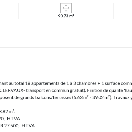
90.73 m²
t au total 18 appartements de 1 à 3 chambres + 1 surface commerc
LERVAUX- transport en commun gratuit). Finition de qualité 'haut 
isposent de grands balcons/terrasses (5.63 m² - 39.02 m²). Travaux
8.82 m².
720,- HTVA
EUR 27.500,- HTVA