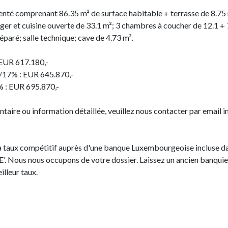
té comprenant 86.35 m² de surface habitable + terrasse de 8.75 m
nger et cuisine ouverte de 33.1 m²; 3 chambres à coucher de 12.1 + 7
paré; salle technique; cave de 4.73 m².
 EUR 617.180,-
%/17% : EUR 645.870,-
% : EUR 695.870,-
ire ou information détaillée, veuillez nous contacter par email 
 taux compétitif auprès d'une banque Luxembourgeoise incluse dan
Nous nous occupons de votre dossier. Laissez un ancien banquie
lleur taux.