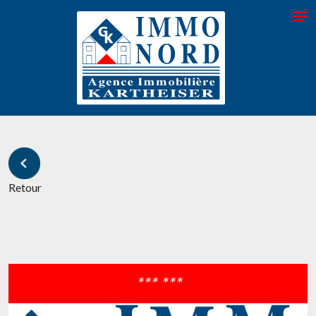
Retour
*** ***